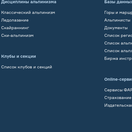
Дисциплины альпинизма
Базы данны
Классический альпинизм
Горы и марш
Ледолазание
Альпинисты
Скайраннинг
Документы
Ски-альпинизм
Список реги
Список альп
Список альп
Клубы и секции
Биржа инстр
Список клубов и секций
Online-серв
Сервисы ФА
Страхование
Издательска