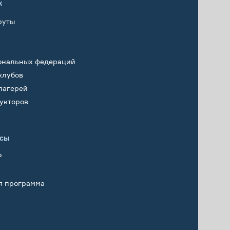
х
руты
ональных федераций
клубов
лагерей
укторов
исы
Р
я программа