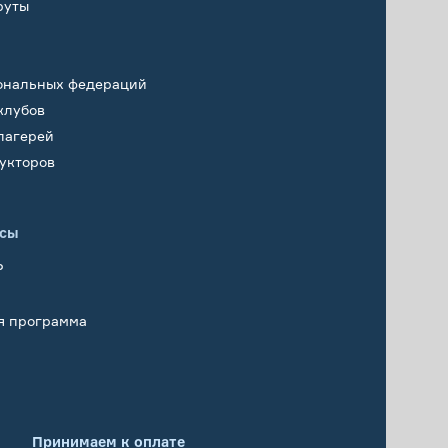
руты
ональных федераций
клубов
лагерей
укторов
исы
Р
я программа
Принимаем к оплате