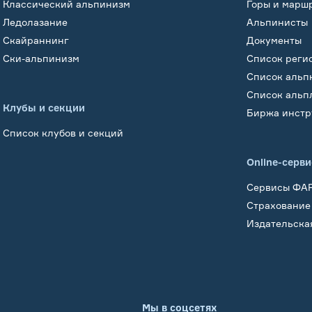
Классический альпинизм
Горы и марш
Ледолазание
Альпинисты
Скайраннинг
Документы
Ски-альпинизм
Список реги
Список альп
Список альп
Клубы и секции
Биржа инстр
Список клубов и секций
Online-серв
Сервисы ФА
Страхование
Издательска
Мы в соцсетях