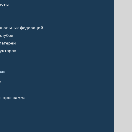
руты
ональных федераций
клубов
лагерей
укторов
исы
Р
я программа