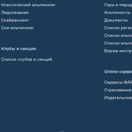
Классический альпинизм
Горы и марш
Ледолазание
Альпинисты
Скайраннинг
Документы
Ски-альпинизм
Список реги
Список альп
Список альп
Клубы и секции
Биржа инстр
Список клубов и секций
Online-серв
Сервисы ФА
Страхование
Издательска