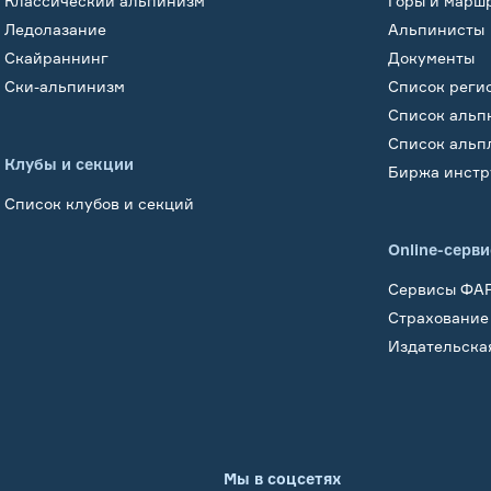
Классический альпинизм
Горы и марш
Ледолазание
Альпинисты
Скайраннинг
Документы
Ски-альпинизм
Список реги
Список альп
Список альп
Клубы и секции
Биржа инстр
Список клубов и секций
Online-серв
Сервисы ФА
Страхование
Издательска
Мы в соцсетях