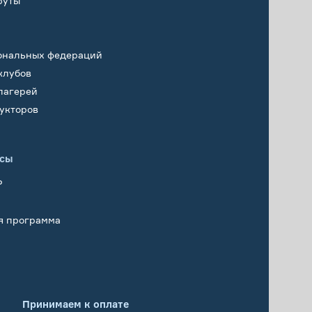
руты
ональных федераций
клубов
лагерей
укторов
исы
Р
я программа
Принимаем к оплате