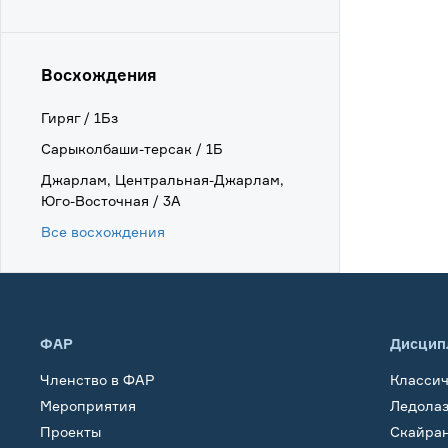
Восхождения
Гиряг / 1Бз
Сарыколбаши-терсак / 1Б
Джарлам, Центральная-Джарлам,
Юго-Восточная / 3А
Все восхождения
ФАР
Дисцип
Членство в ФАР
Класси
Мероприятия
Ледола
Проекты
Скайра