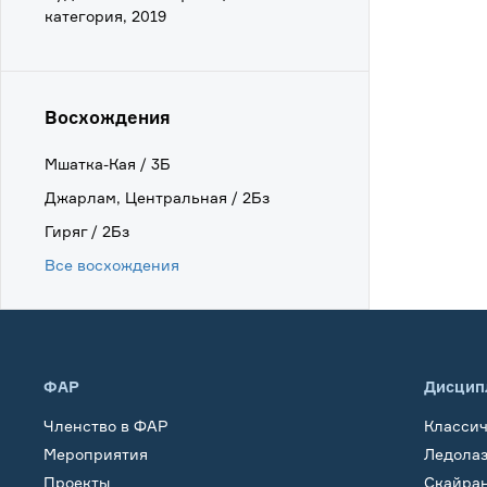
категория, 2019
Восхождения
Мшатка-Кая / 3Б
Джарлам, Центральная / 2Бз
Гиряг / 2Бз
Все восхождения
ФАР
Дисцип
Членство в ФАР
Класси
Мероприятия
Ледола
Проекты
Скайра