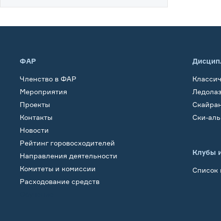
ФАР
Дисцип
Членство в ФАР
Класси
Мероприятия
Ледола
Проекты
Скайра
Контакты
Ски-ал
Новости
Рейтинг горовосходителей
Клубы 
Направления деятельности
Комитеты и комиссии
Список 
Расходование средств
Обучение