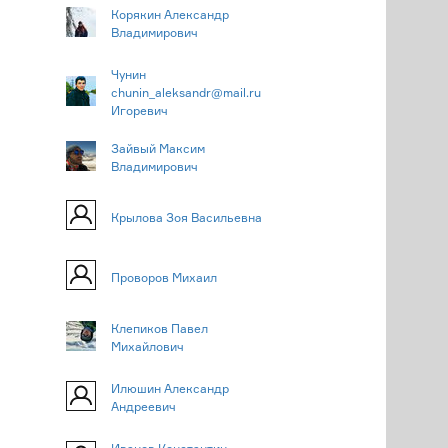
Корякин Александр
Владимирович
Чунин
chunin_aleksandr@mail.ru
Игоревич
Зайвый Максим
Владимирович
Крылова Зоя Васильевна
Проворов Михаил
Клепиков Павел
Михайлович
Илюшин Александр
Андреевич