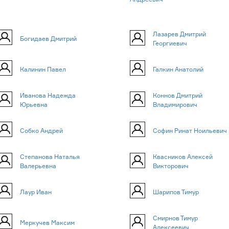
Лазарев Дмитрий
Богидаев Дмитрий
Георгиевич
Калинин Павел
Галкин Анатолий
Иванова Надежда
Коннов Дмитрий
Юрьевна
Владимирович
Собко Андрей
Софин Ринат Ноильевич
Степанова Наталья
Квасников Алексей
Валерьевна
Викторович
Лаур Иван
Шарипов Тимур
Смирнов Тимур
Меркучев Максим
Алексеевич