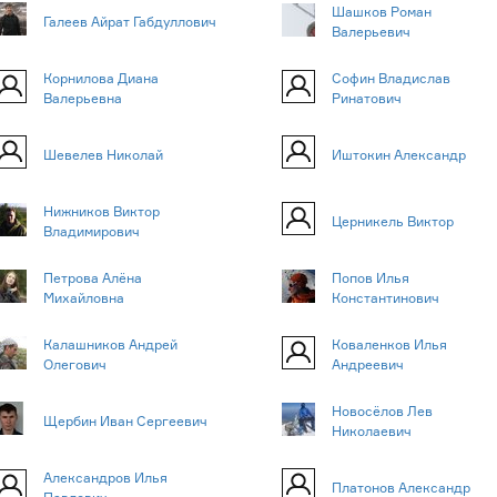
Шашков Роман
Галеев Айрат Габдуллович
Валерьевич
Корнилова Диана
Софин Владислав
Валерьевна
Ринатович
Шевелев Николай
Иштокин Александр
Нижников Виктор
Церникель Виктор
Владимирович
Петрова Алёна
Попов Илья
Михайловна
Константинович
Калашников Андрей
Коваленков Илья
Олегович
Андреевич
Новосёлов Лев
Щербин Иван Сергеевич
Николаевич
Александров Илья
Платонов Александр