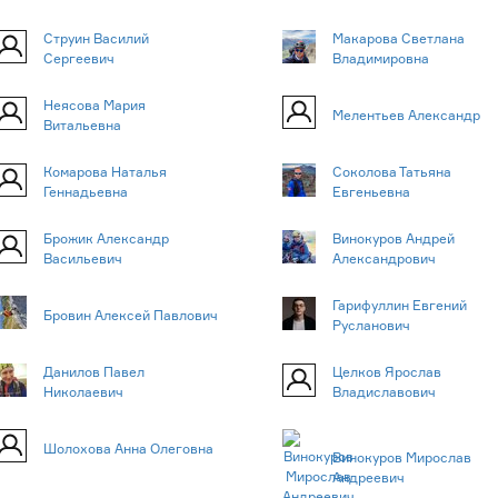
Струин Василий
Макарова Светлана
Сергеевич
Владимировна
Неясова Мария
Мелентьев Александр
Витальевна
Комарова Наталья
Соколова Татьяна
Геннадьевна
Евгеньевна
Брожик Александр
Винокуров Андрей
Васильевич
Александрович
Гарифуллин Евгений
Бровин Алексей Павлович
Русланович
Данилов Павел
Целков Ярослав
Николаевич
Владиславович
Шолохова Анна Олеговна
Винокуров Мирослав
Андреевич