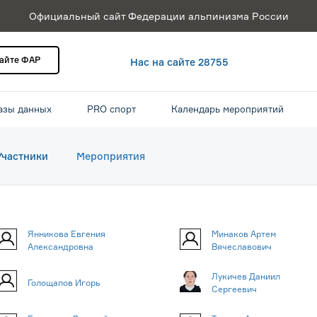
Официальный сайт Федерации альпинизма России
сайте ФАР
Нас на сайте 28755
азы данных
PRO спорт
Календарь мероприятий
Участники
Мероприятия
Янникова Евгения
Минаков Артем
Александровна
Вячеславович
Лукичев Даниил
Голощапов Игорь
Сергеевич