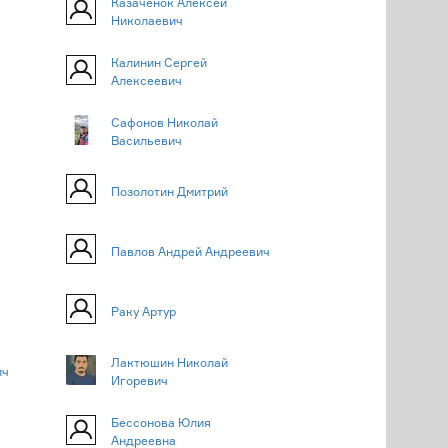
Казачёнок Алексей
Николаевич
Калинин Сергей
Алексеевич
Сафонов Николай
Васильевич
Позолотин Дмитрий
Павлов Андрей Андреевич
Раку Артур
Лактюшин Николай
ич
Игоревич
Бессонова Юлия
Андреевна