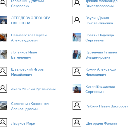
Гаврюшин Дмитрий
Тришин Александр
Сергеевич
Вячеславовович
ЛЕБЕДЕВА ЭЛЕОНОРА
Ваулин Данил
ОЛЕГОВНА
Константинович
Селиверстов Сергей
Ковтяк Надежда
Александрович
Сергеевна
Логвинов Иван
Курзенева Татьяна
Евгеньевич
Владимировна
Шавловский Игорь
Кожин Александр
Михайлович
Николаевич
Котин Владислав
Ачегу Максим Русланович
Сергеевич
Солопекин Константин
Рыбкин Павел Викторов
Александрович
Ласунов Марк
Щигорцев Филипп