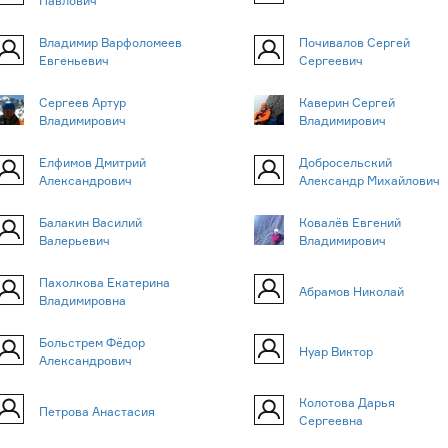
Павлович
Владимир Варфоломеев
Почивалов Сергей
Евгеньевич
Сергеевич
Сергеев Артур
Каверин Сергей
Владимирович
Владимирович
Елфимов Дмитрий
Добросельский
Александрович
Александр Михайлович
Балакин Василий
Ковалёв Евгений
Валерьевич
Владимирович
Пахолкова Екатерина
Абрамов Николай
Владимировна
Больстрем Фёдор
Нуар Виктор
Александрович
Колотова Дарья
Петрова Анастасия
Сергеевна