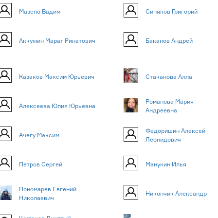
Мазепо Вадим
Синяков Григорий
Аккужин Марат Ринатович
Баканов Андрей
Казаков Максим Юрьевич
Стаканова Алла
Романова Мария
Алексеева Юлия Юрьевна
Андреевна
Федоришин Алексей
Ачегу Максим
Леонидович
Петров Сергей
Манукин Илья
Пономарев Евгений
Никончик Александр
Николаевич