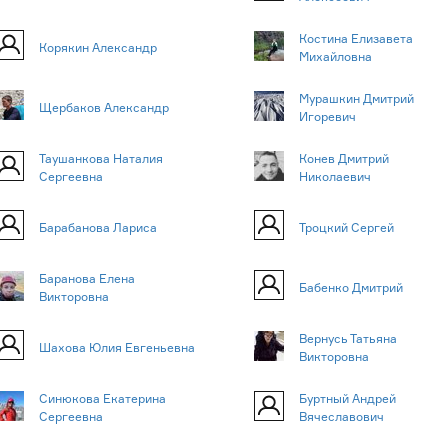
Костина Елизавета
Корякин Александр
Михайловна
Мурашкин Дмитрий
Щербаков Александр
Игоревич
Таушанкова Наталия
Конев Дмитрий
Сергеевна
Николаевич
Барабанова Лариса
Троцкий Сергей
Баранова Елена
Бабенко Дмитрий
Викторовна
Вернусь Татьяна
Шахова Юлия Евгеньевна
Викторовна
Синюкова Екатерина
Буртный Андрей
Сергеевна
Вячеславович