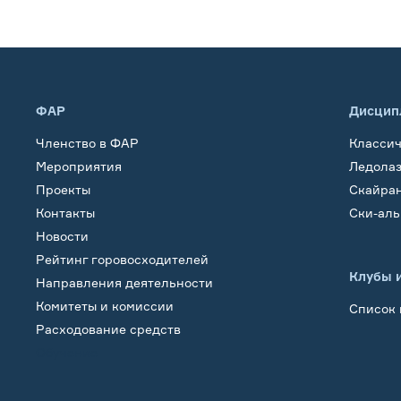
ФАР
Дисцип
Членство в ФАР
Класси
Мероприятия
Ледола
Проекты
Скайра
Контакты
Ски-ал
Новости
Рейтинг горовосходителей
Клубы 
Направления деятельности
Комитеты и комиссии
Список 
Расходование средств
Обучение