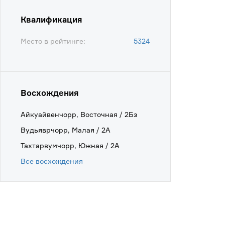
Квалификация
Место в рейтинге:
5324
Восхождения
Айкуайвенчорр, Восточная / 2Бз
Вудьяврчорр, Малая / 2А
Тахтарвумчорр, Южная / 2А
Все восхождения