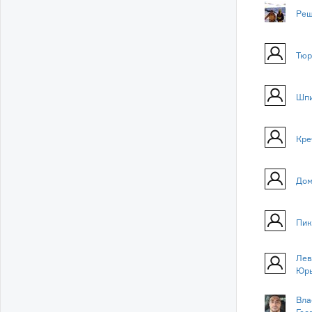
Реш
Тюр
Шпи
Кре
Дом
Пик
Лев
Юр
Вла