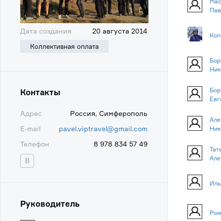
Мас
Пав
Дата создания
20 августа 2014
Коп
Коллективная оплата
Бор
Ник
Бор
Контакты
Евг
Адрес
Россия, Симферополь
Але
E-mail
pavel.viptravel@gmail.com
Ник
Телефон
8 978 834 57 49
Тат
Але
Иль
Руководитель
Ром