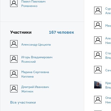
Павел Павлович
Романенко
Сур
Але
Мек
Участники
167 человек
Але
Ник
Александр Цюцюпа
Ста
Игорь Владимирович
Вла
Ясинский
Сач
Марина Сергеевна
Каплина
Кра
Дмитрий Иванович
Вла
Житнюк
Опа
Все участники
Ник