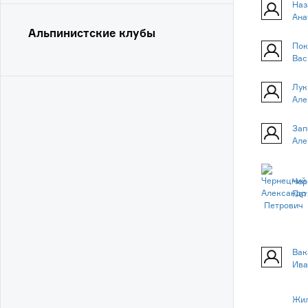
Наз
Ана
Альпинистские клубы
Пок
Вас
Лук
Але
Зап
Але
Чер
Пет
Вак
Ива
Жил