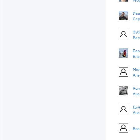
Гео
Ива
Сер
Зуб
Вал
Бар
Вла
Мел
Але
Кол
Ана
Дья
Ана
Вла