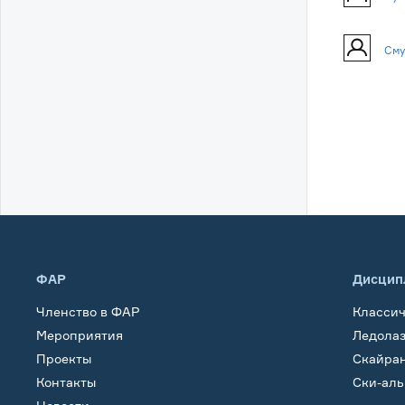
Сму
ФАР
Дисцип
Членство в ФАР
Класси
Мероприятия
Ледола
Проекты
Скайра
Контакты
Ски-ал