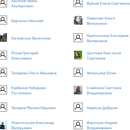
Хасанов Наиль
Вуйкив Елена Сергеевна
Альбертович
Ливанова Алеся
Барченко Николай
Витальевна
Крамчаткина Екатерина
Кугаевских Валентина
Валерьевна
Ялоза Григорий
Щеглова Анастасия
Алексеевич
Сергеевна
Темерева Ольга Ивановна
Филатьева Юлия
Курбанов Набиджан
Смайкина Светлана
Рустамович
Владимировна
Захаров Михаил Юрьевич
Кириков Добрыня
Новосельцев Александр
Воронцов Андрей
Валерьевич
Владимирович