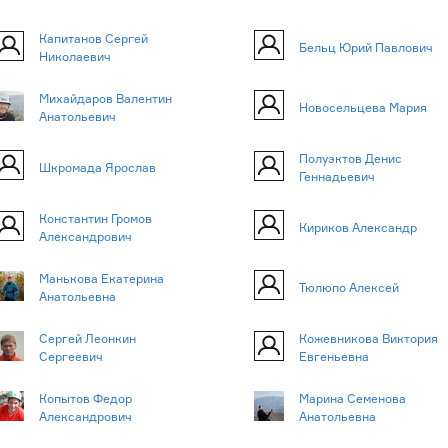
Капитанов Сергей
Бельц Юрий Павлович
Николаевич
Михайдаров Валентин
Новосельцева Мария
Анатольевич
Полуэктов Денис
Шкромада Ярослав
Геннадьевич
Константин Громов
Кириков Александр
Александрович
Манькова Екатерина
Тюлюпо Алексей
Анатольевна
Сергей Леонкин
Кожевникова Виктория
Сергеевич
Евгеньевна
Копытов Федор
Марина Семенова
Александрович
Анатольевна