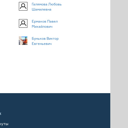
Галямова Любовь
Шамилевна
Ермаков Павел
Михайлович
Буньков Виктор
Евгеньевич
х
руты