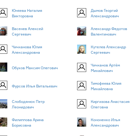
Юняева Наталия
Дымов Георгий
Викторовна
Александрович
Васенев Алексей
Александр Федотов
Сергеевич
Валентинович
Чичканова Юлия
Кутелев Александр
Александровна
Сергеевич
Чичканов Артём
Обухов Максим Олегович
Михайлович
Тимофеева Юлия
Фурсов Илья Витальевич
Михайловна
Слободянюк Петр
Киргизова Анастасия
Леонидович
Олеговна
Филиппова Арина
Кононенко Илья
Борисовна
Александрович