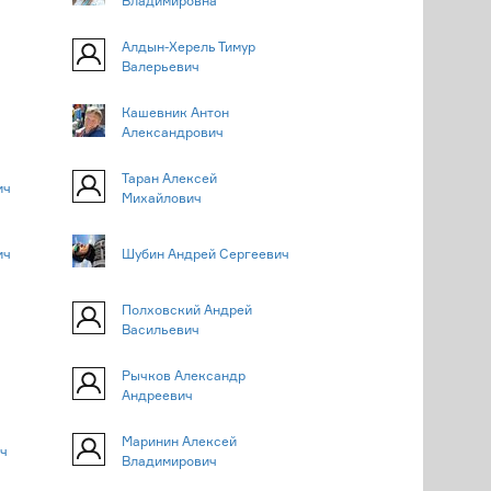
Владимировна
Алдын-Херель Тимур
Валерьевич
Кашевник Антон
Александрович
Таран Алексей
ич
Михайлович
ич
Шубин Андрей Сергеевич
Полховский Андрей
Васильевич
Рычков Александр
Андреевич
Маринин Алексей
ч
Владимирович