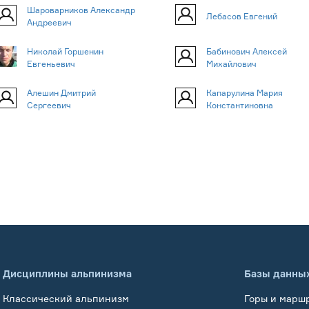
Шароварников Александр
Лебасов Евгений
Андреевич
Николай Горшенин
Бабинович Алексей
Евгеньевич
Михайлович
Алешин Дмитрий
Капарулина Мария
Сергеевич
Константиновна
Дисциплины альпинизма
Базы данны
Классический альпинизм
Горы и марш