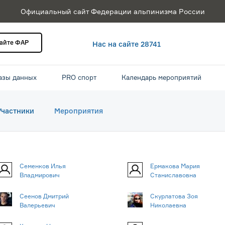
Официальный сайт Федерации альпинизма России
сайте ФАР
Нас на сайте 28741
азы данных
PRO спорт
Календарь мероприятий
Участники
Мероприятия
Семенков Илья
Ермакова Мария
Владмирович
Станиславовна
Сеенов Дмитрий
Скурлатова Зоя
Валерьевич
Николаевна