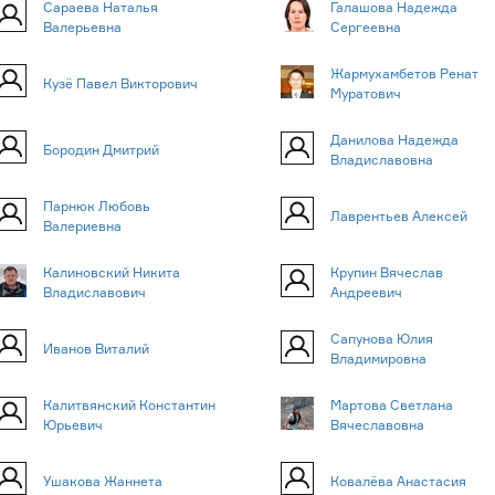
Сараева Наталья
Галашова Надежда
Валерьевна
Сергеевна
Жармухамбетов Ренат
Кузё Павел Викторович
Муратович
Данилова Надежда
Бородин Дмитрий
Владиславовна
Парнюк Любовь
Лаврентьев Алексей
Валериевна
Калиновский Никита
Крупин Вячеслав
Владиславович
Андреевич
Сапунова Юлия
Иванов Виталий
Владимировна
Калитвянский Константин
Мартова Светлана
Юрьевич
Вячеславовна
Ушакова Жаннета
Ковалёва Анастасия