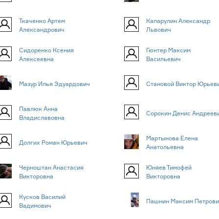
Ткаченко Артем
Капарулин Александр
Александрович
Львович
Сидоренко Ксения
Гюнтер Максим
Алексеевна
Васильевич
Мазур Илья Эдуардович
Становой Виктор Юрьев
Павлюк Анна
Сорокин Денис Андреев
Владиславовна
Мартынова Елена
Долгих Роман Юрьевич
Анатольевна
Черноштан Анастасия
Юняев Тимофей
Викторовна
Викторовна
Кусков Василий
Пашнин Максим Петрови
Вадимович