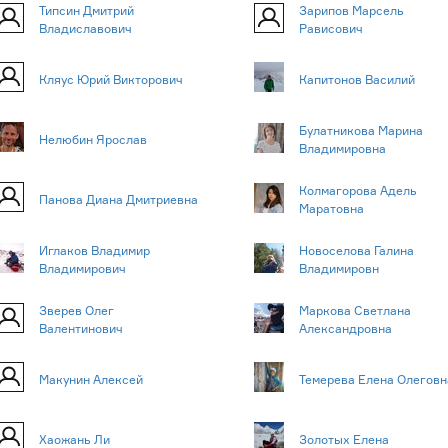
Типсин Дмитрий
Зарипов Марсель
Владиславович
Рависович
Кляус Юрий Викторович
Капитонов Василий
Булатникова Марина
Нелюбин Ярослав
Владимировна
Колмагорова Адель
Панова Диана Дмитриевна
Маратовна
Иглаков Владимир
Новоселова Галина
Владимирович
Владимировн
Зверев Олег
Маркова Светлана
Валентинович
Александровна
Макунин Алексей
Темерева Елена Олеговн
Хаожань Ли
Золотых Елена