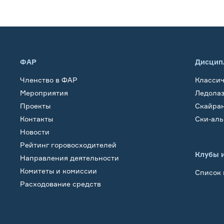
ФАР
Дисцип
Членство в ФАР
Класси
Мероприятия
Ледола
Проекты
Скайра
Контакты
Ски-ал
Новости
Рейтинг горовосходителей
Клубы 
Направления деятельности
Комитеты и комиссии
Список 
Расходование средств
Обучение