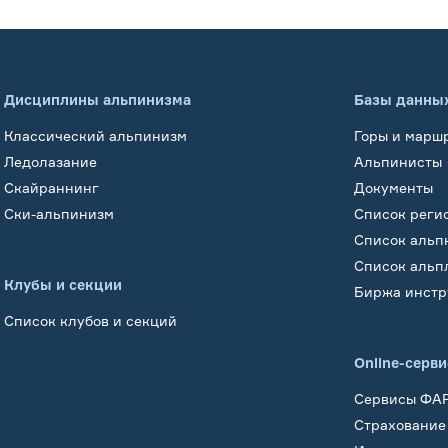
Дисциплины альпинизма
Базы данны
Классический альпинизм
Горы и марш
Ледолазание
Альпинисты
Скайраннинг
Документы
Ски-альпинизм
Список реги
Список альп
Список альп
Клубы и секции
Биржа инстр
Список клубов и секций
Online-серв
Сервисы ФА
Страхование