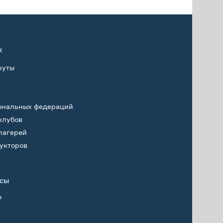
х
руты
ональных федераций
клубов
лагерей
укторов
исы
Р