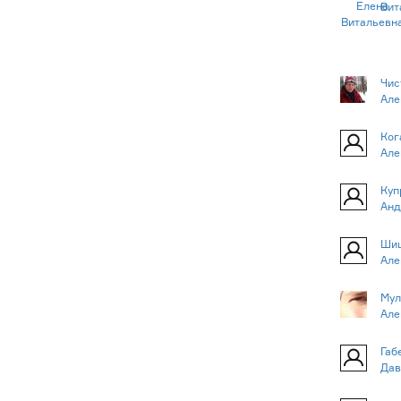
Вит
Чис
Але
Ког
Але
Куп
Анд
Шиш
Але
Мул
Але
Габ
Дав