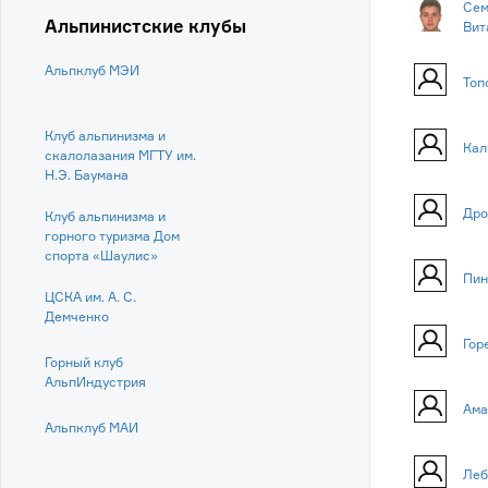
Сем
Альпинистские клубы
Вит
Альпклуб МЭИ
Топ
Клуб альпинизма и
Кал
скалолазания МГТУ им.
Н.Э. Баумана
Дро
Клуб альпинизма и
горного туризма Дом
спорта «Шаулис»
Пин
ЦСКА им. А. С.
Демченко
Гор
Горный клуб
АльпИндустрия
Ама
Альпклуб МАИ
Леб