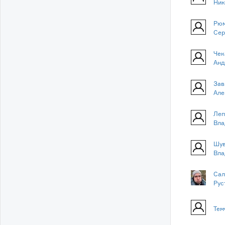
Ник
Рюм
Сер
Чек
Анд
Зав
Але
Леп
Вла
Шув
Вла
Сал
Рус
Тем