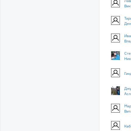
Лав
Вик
Тар
Ден
Ива
Вла
Сте
Ник
Гин
Джу
Асл
Мар
Вит
Каб