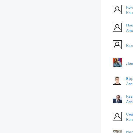
Кол
Кон
Ник
Анд
Кал
Лоп
Ефр
Але
Каз
Але
Сед
Кон
Мад