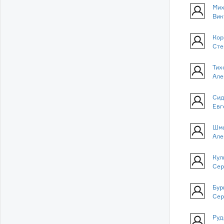
Мих
Вик
Кор
Сте
Тих
Але
Сид
Евг
Шма
Але
Кул
Сер
Бур
Сер
Руд