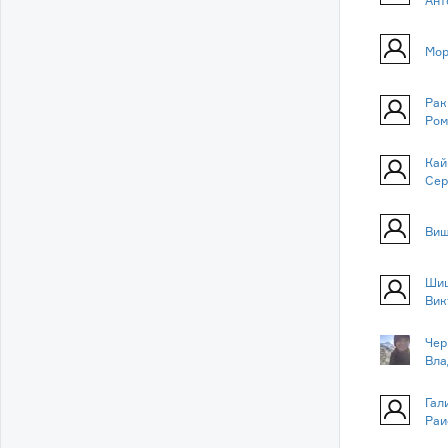
Ант
Мор
Рак
Ром
Кай
Сер
Виш
Шиш
Вик
Чер
Вла
Гал
Раи