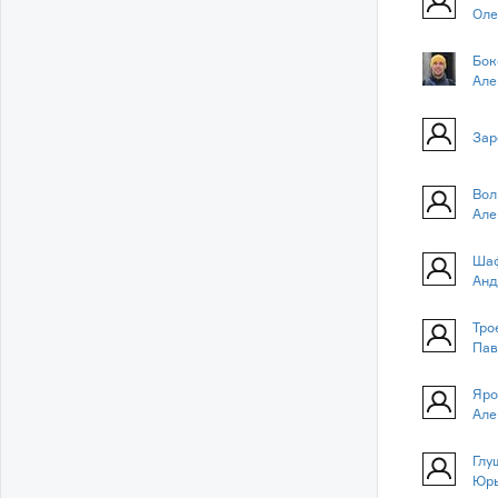
Оле
Бок
Але
Зар
Вол
Але
Шаф
Анд
Тро
Пав
Яро
Але
Глу
Юр