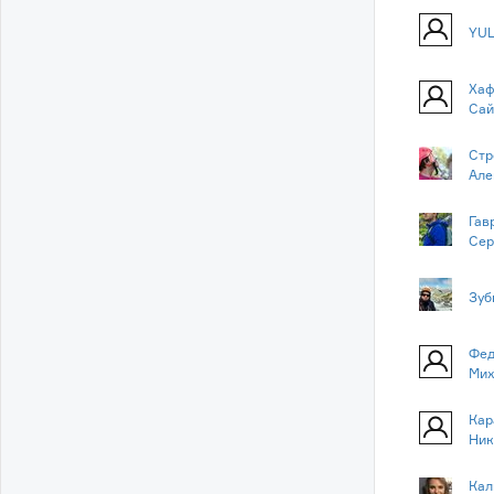
YUL
Хаф
Сай
Стр
Але
Гав
Сер
Зуб
Фед
Мих
Кар
Ник
Кал