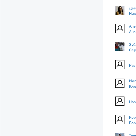
Дём
Ник
Але
Ана
Зуб
Сер
Рыл
Мал
Юр
Наз
Кор
Бор
Три