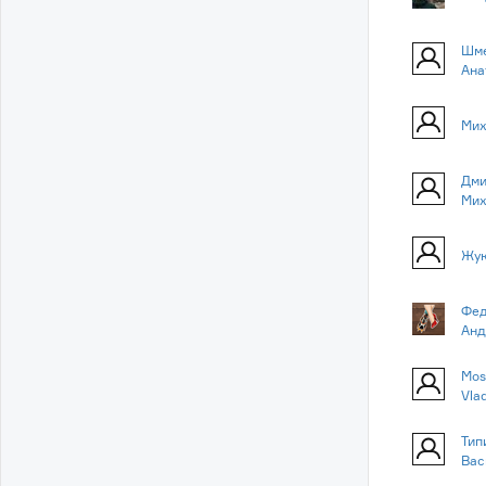
Шме
Ана
Мих
Дми
Мих
Жук
Фед
Анд
Mos
Vla
Тип
Вас