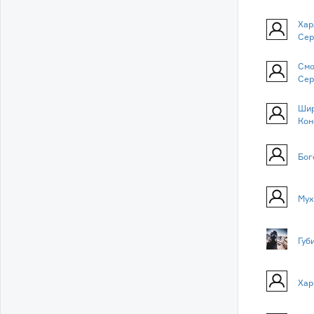
Хар
Сер
Смо
Сер
Шир
Кон
Бог
Мух
Губ
Хар