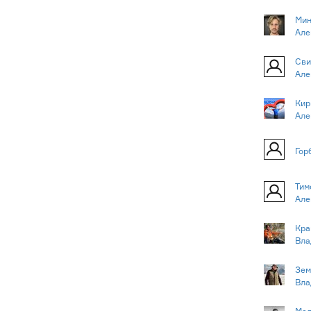
Мин
Але
Сви
Але
Кир
Але
Гор
Тим
Але
Кра
Вла
Зем
Вла