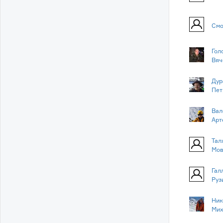
Смо
Гол
Вяч
Дур
Пет
Вал
Арт
Тал
Мов
Гал
Руз
Ник
Мих