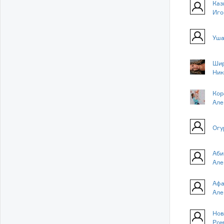
Каз
Иго
Уша
Шир
Ник
Кор
Але
Огу
Аби
Але
Афа
Але
Нов
Ром