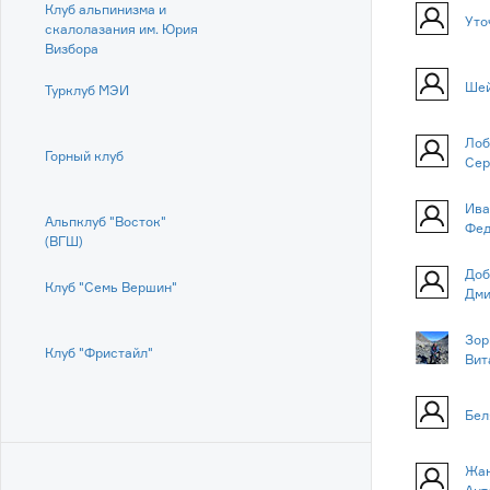
Клуб альпинизма и
Уто
скалолазания им. Юрия
Визбора
Шей
Турклуб МЭИ
Лоб
Горный клуб
Сер
Ива
Альпклуб "Восток"
Фед
(ВГШ)
Доб
Клуб "Семь Вершин"
Дми
Зор
Клуб "Фристайл"
Вит
Бел
Жан