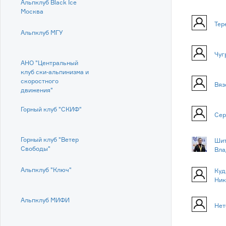
Альпклуб Black Ice
Москва
Тер
Альпклуб МГУ
Чуг
АНО "Центральный
клуб ски-альпинизма и
скоростного
Вяз
движения"
Горный клуб "СКИФ"
Сер
Горный клуб "Ветер
Шит
Свободы"
Вла
Альпклуб "Ключ"
Куд
Ник
Альпклуб МИФИ
Нет