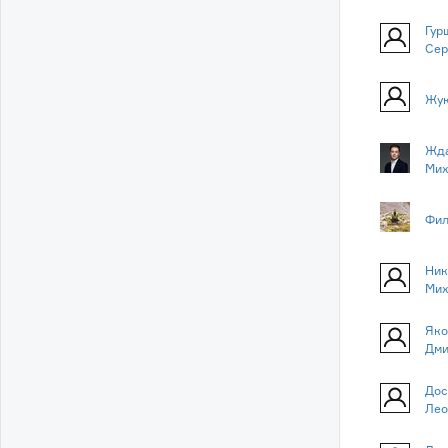
Гур
Сер
Жук
Жда
Мих
Фил
Ник
Мих
Яко
Дми
Дос
Лео