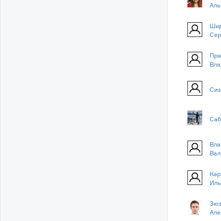
Аль
Шир
Сер
Пря
Вла
Сиз
Саб
Вла
Вал
Кар
Иль
Зюз
Але