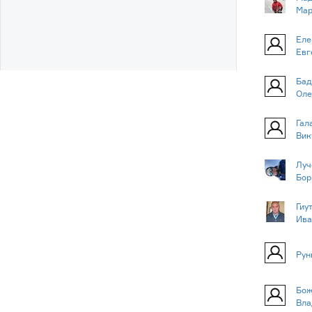
Мар
Еле
Евг
Бад
Оле
Гал
Вик
Луч
Бор
Гиу
Ива
Рун
Бож
Вла