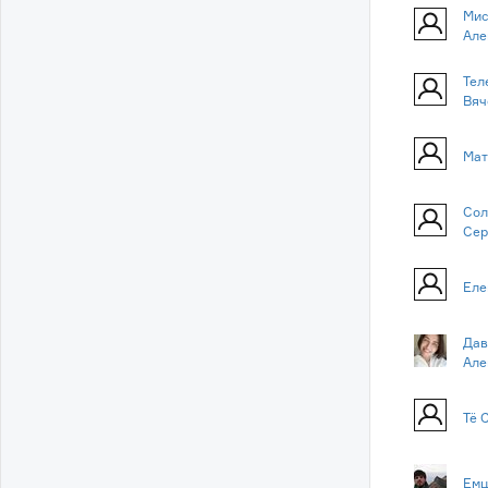
Мис
Але
Тел
Вяч
Мат
Сол
Сер
Еле
Дав
Але
Тё 
Емц