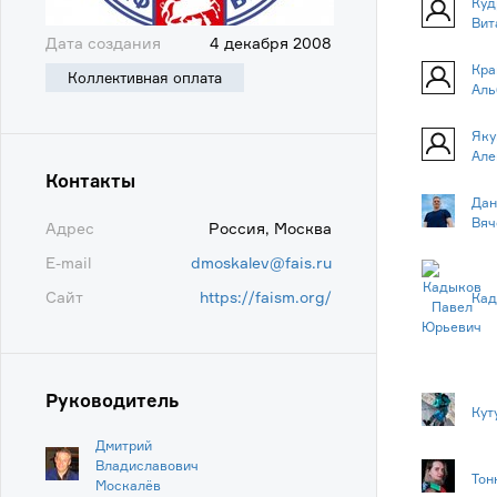
Куд
Вит
Дата создания
4 декабря 2008
Кра
Коллективная оплата
Аль
Яку
Але
Контакты
Дан
Вяч
Адрес
Россия, Москва
E-mail
dmoskalev@fais.ru
Сайт
https://faism.org/
Кад
Руководитель
Кут
Дмитрий
Владиславович
Тон
Москалёв