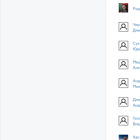
Род
Чер
Дми
Сух
Юр
Мед
Але
Анд
Мих
Дми
Анд
Гол
Вла
Хас