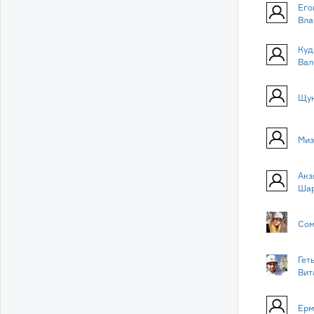
Его
Вла
Куд
Вал
Щук
Миз
Акз
Шар
Сом
Гет
Вит
Ерм