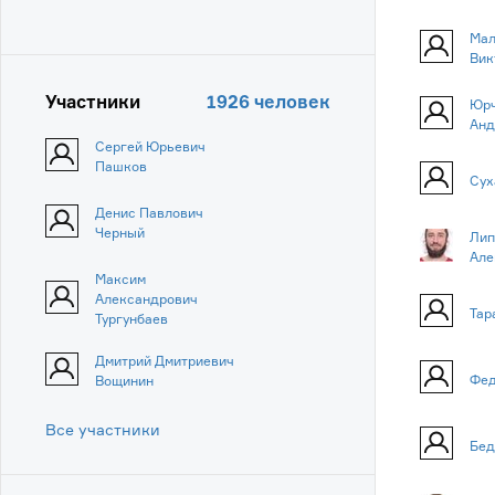
Мал
Вик
Участники
1926 человек
Юрч
Анд
Сергей Юрьевич
Пашков
Сух
Денис Павлович
Черный
Лип
Але
Максим
Александрович
Тар
Тургунбаев
Дмитрий Дмитриевич
Фед
Вощинин
Все участники
Бед