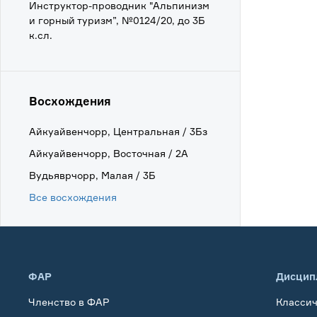
Инструктор-проводник "Альпинизм
и горный туризм”, №0124/20, до 3Б
к.сл.
Восхождения
Айкуайвенчорр, Центральная / 3Бз
Айкуайвенчорр, Восточная / 2А
Вудьяврчорр, Малая / 3Б
Все восхождения
ФАР
Дисцип
Членство в ФАР
Класси